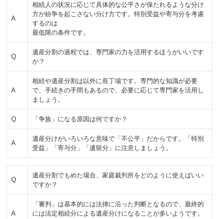
相続人の状況に応じて具体的な公平さが保たれるような分け
方が紛争を起こさない分け方です。特別受益や寄与分を考慮
A
するのは
最低限の条件です。
遺産分割の過程では、専門家の力を活用するほうがいいです
Q
か？
相続や遺産分割は以外に長丁場です。専門的な知識が必要
A
で、手続きの手間もあるので、必要に応じて専門家を活用し
ましょう。
Q
「争族」になる原因は何ですか？
遺産分けがいろいろな意味で「不公平」だからです。「特別
A
受益」「寄与分」「遺留分」に注意しましょう。
遺産分割でもめた場合、家庭裁判所をどのように使えばいい
Q
ですか？
「審判」は基本的には法律に沿った判断となるので、最終的
A
には法定相続分による遺産分けになることが多いようです。