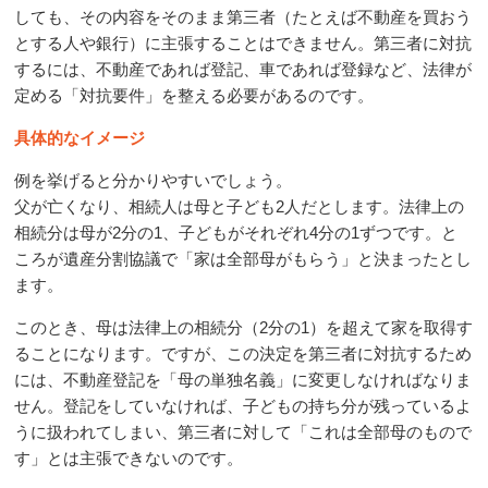
しても、その内容をそのまま第三者（たとえば不動産を買おう
とする人や銀行）に主張することはできません。第三者に対抗
するには、不動産であれば登記、車であれば登録など、法律が
定める「対抗要件」を整える必要があるのです。
具体的なイメージ
例を挙げると分かりやすいでしょう。
父が亡くなり、相続人は母と子ども
2
人だとします。法律上の
相続分は母が
2
分の
1
、子どもがそれぞれ
4
分の
1
ずつです。と
ころが遺産分割協議で「家は全部母がもらう」と決まったとし
ます。
このとき、母は法律上の相続分（
2
分の
1
）を超えて家を取得す
ることになります。ですが、この決定を第三者に対抗するため
には、不動産登記を「母の単独名義」に変更しなければなりま
せん。登記をしていなければ、子どもの持ち分が残っているよ
うに扱われてしまい、第三者に対して「これは全部母のもので
す」とは主張できないのです。