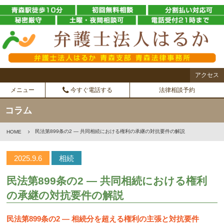
アクセス
メニュー
今すぐ電話する
法律相談予約
コラム
民法第899条の2 ― 共同相続における権利の承継の対抗要件の解説
HOME
2025.9.6
相続
民法第899条の2 ― 共同相続における権利
の承継の対抗要件の解説
民法第
899
条の
2 ―
相続分を超える権利の主張と対抗要件