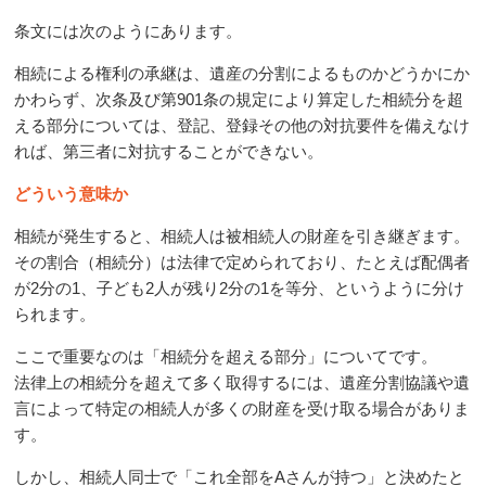
条文には次のようにあります。
相続による権利の承継は、遺産の分割によるものかどうかにか
かわらず、次条及び第
901
条の規定により算定した相続分を超
える部分については、登記、登録その他の対抗要件を備えなけ
れば、第三者に対抗することができない。
どういう意味か
相続が発生すると、相続人は被相続人の財産を引き継ぎます。
その割合（相続分）は法律で定められており、たとえば配偶者
が
2
分の
1
、子ども
2
人が残り
2
分の
1
を等分、というように分け
られます。
ここで重要なのは「相続分を超える部分」についてです。
法律上の相続分を超えて多く取得するには、遺産分割協議や遺
言によって特定の相続人が多くの財産を受け取る場合がありま
す。
しかし、相続人同士で「これ全部を
A
さんが持つ」と決めたと