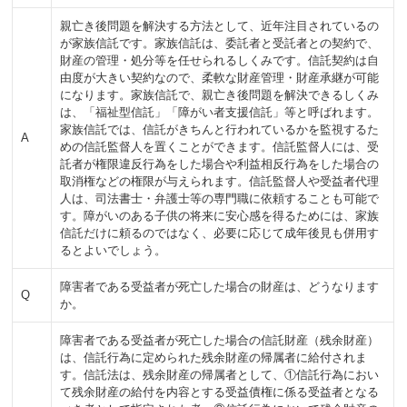
親亡き後問題を解決する方法として、近年注目されているの
が家族信託です。家族信託は、委託者と受託者との契約で、
財産の管理・処分等を任せられるしくみです。信託契約は自
由度が大きい契約なので、柔軟な財産管理・財産承継が可能
になります。家族信託で、親亡き後問題を解決できるしくみ
は、「福祉型信託」「障がい者支援信託」等と呼ばれます。
家族信託では、信託がきちんと行われているかを監視するた
A
めの信託監督人を置くことができます。信託監督人には、受
託者が権限違反行為をした場合や利益相反行為をした場合の
取消権などの権限が与えられます。信託監督人や受益者代理
人は、司法書士・弁護士等の専門職に依頼することも可能で
す。障がいのある子供の将来に安心感を得るためには、家族
信託だけに頼るのではなく、必要に応じて成年後見も併用す
るとよいでしょう。
障害者である受益者が死亡した場合の財産は、どうなります
Q
か。
障害者である受益者が死亡した場合の信託財産（残余財産）
は、信託行為に定められた残余財産の帰属者に給付されま
す。信託法は、残余財産の帰属者として、①信託行為におい
て残余財産の給付を内容とする受益債権に係る受益者となる