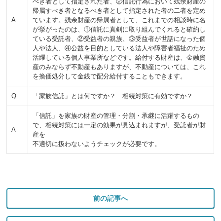
べき者として指定された者、②信託行為において残余財産の
帰属すべき者となるべき者として指定された者の二者を定め
A
ています。残余財産の帰属者として、これまでの相談時に名
が挙がったのは、①信託に真剣に取り組んでくれると確約し
ている受託者、②受益者の親族、③受益者が世話になった個
人や法人、④公益を目的としている法人や障害者福祉のため
活躍している個人事業所などです。給付する財産は、金融資
産のみならず不動産もありますが、不動産については、これ
を換価処分して金銭で配分給付することもできます。
Q
「家族信託」とは何ですか？ 相続対策に有効ですか？
「信託」を家族の財産の管理・分割・承継に活躍するもの
で、相続対策には一定の効果が見込まれますが、受託者が財
A
産を
不適切に扱わないようチェックが必要です。
前の記事へ