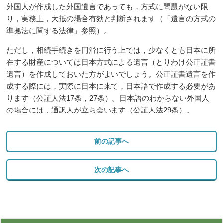
外国人が作成した外国遺言であっても，方式に問題がない限
り，実務上，大抵の場合有効と判断されます（「遺言の方式の
準拠法に関する法律」参照）。
ただし，相続手続きを円滑に行う上では，少なくとも日本に所
在する財産については日本方式による遺言（とりわけ公正証書
遺言）を作成しておいた方がよいでしょう。公正証書遺言を作
成する際には，実際に日本に来て，日本語で作成する必要があ
ります（公証人法
17
条，
27
条）。日本語のわからない外国人
の場合には，通訳人が立ち会います（公証人法
29
条）。
前の記事へ
次の記事へ